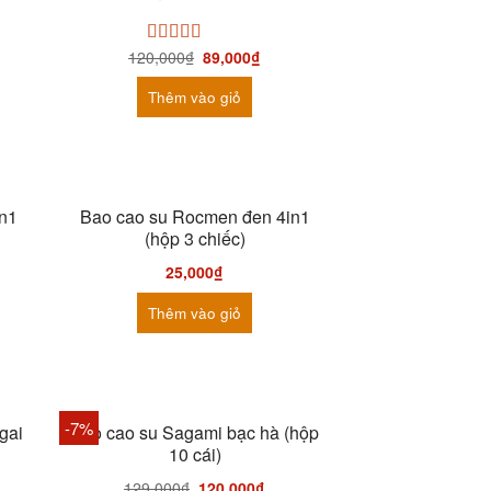
120,000
₫
89,000
₫
Được xếp
hạng
5.00
5
sao
Thêm vào giỏ
n1
Bao cao su Rocmen đen 4in1
(hộp 3 chiếc)
25,000
₫
Thêm vào giỏ
-7%
gai
Bao cao su Sagami bạc hà (hộp
10 cái)
129,000
₫
120,000
₫