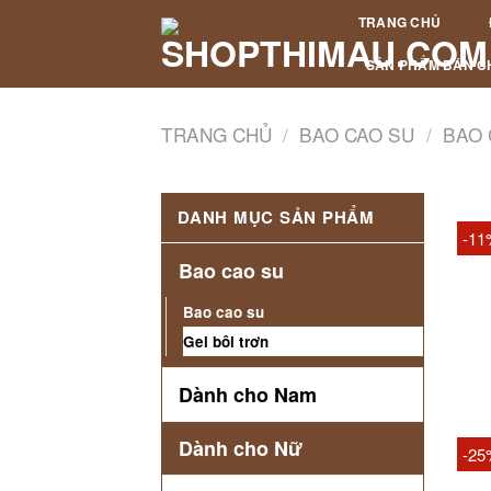
Skip
TRANG CHỦ
to
content
SẢN PHẨM BÁN C
TRANG CHỦ
/
BAO CAO SU
/
BAO 
DANH MỤC SẢN PHẨM
-11
B
Bao cao su
Bao cao su
Gel bôi trơn
Dành cho Nam
Dành cho Nữ
-25
Ba