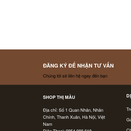
ĐĂNG KÝ ĐỂ NHẬN TƯ VẤN
Chúng tôi sẽ liên hệ ngay đến bạn
D
SHOP THỊ MẦU
Tr
Địa chỉ: Số 1 Quan Nhân, Nhân
Chính, Thanh Xuân, Hà Nội, Việt
Gử
Nam
Ch
Điện Thoại: 0854 088 618