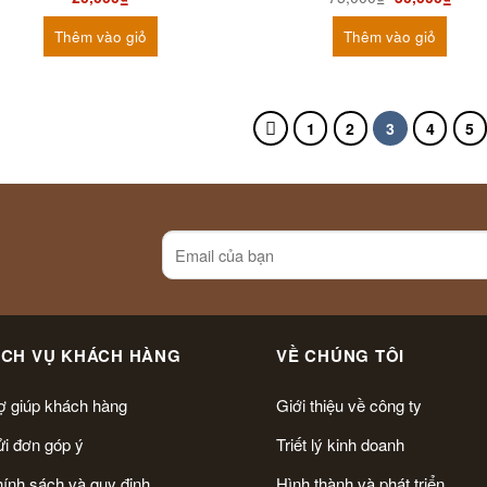
Thêm vào giỏ
Thêm vào giỏ
1
2
3
4
5
ỊCH VỤ KHÁCH HÀNG
VỀ CHÚNG TÔI
ợ giúp khách hàng
Giới thiệu về công ty
i đơn góp ý
Triết lý kinh doanh
ính sách và quy định
Hình thành và phát triển