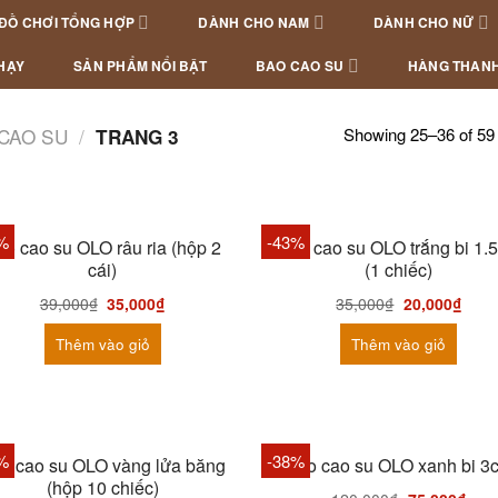
ĐỒ CHƠI TỔNG HỢP
DÀNH CHO NAM
DÀNH CHO NỮ
HẠY
SẢN PHẨM NỔI BẬT
BAO CAO SU
HÀNG THANH
Showing 25–36 of 59 
CAO SU
/
TRANG 3
HẾT HÀNG
%
-43%
ao cao su OLO râu ria (hộp 2
Bao cao su OLO trắng bi 1.
cái)
(1 chiếc)
39,000
₫
35,000
₫
35,000
₫
20,000
₫
Thêm vào giỏ
Thêm vào giỏ
%
-38%
o cao su OLO vàng lửa băng
Bao cao su OLO xanh bi 3
(hộp 10 chiếc)