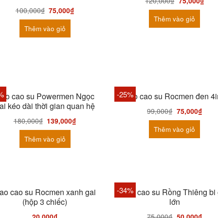
120,000
₫
75,000
₫
100,000
₫
75,000
₫
Thêm vào giỏ
Thêm vào giỏ
HẾT HÀNG
%
-25%
ao cao su Powermen Ngọc
Bao cao su Rocmen đen 4i
rai kéo dài thời gian quan hệ
99,000
₫
75,000
₫
180,000
₫
139,000
₫
Thêm vào giỏ
Thêm vào giỏ
-34%
ao cao su Rocmen xanh gai
Bao cao su Rồng Thiêng bi 
(hộp 3 chiếc)
lớn
20,000
₫
75,000
₫
50,000
₫