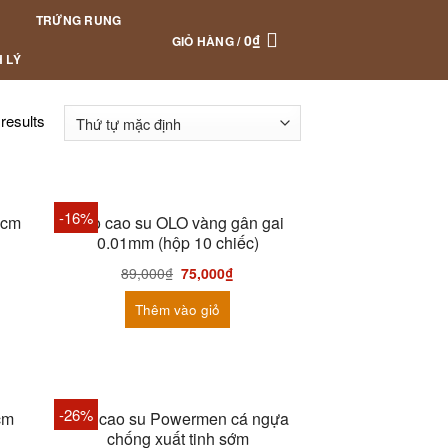
TRỨNG RUNG
0
₫
GIỎ HÀNG /
 LÝ
results
-16%
5cm
Bao cao su OLO vàng gân gai
0.01mm (hộp 10 chiếc)
89,000
₫
75,000
₫
Thêm vào giỏ
-26%
cm
Bao cao su Powermen cá ngựa
chống xuất tinh sớm