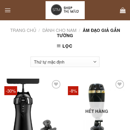
Skip
to
content
TRANG CHỦ
/
DÀNH CHO NAM
/
ÂM ĐẠO GIẢ GẮN
TƯỜNG
LỌC
-30%
-8%
HẾT HÀNG