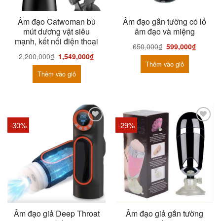
Âm đạo Catwoman bú
Âm đạo gắn tường có lỗ
mút dương vật siêu
âm đạo và miệng
mạnh, kết nối điện thoại
650,000
₫
599,000
₫
2,200,000
₫
1,549,000
₫
Thêm vào giỏ
Thêm vào giỏ
-30%
-29%
Âm đạo giả Deep Throat
Âm đạo giả gắn tường