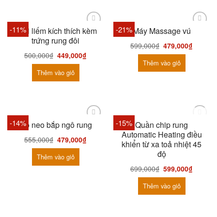
-11%
-21%
Lưỡi liếm kích thích kèm
Máy Massage vú
trứng rung đôi
599,000
₫
479,000
₫
500,000
₫
449,000
₫
Thêm vào giỏ
Thêm vào giỏ
HẾT HÀNG
-14%
-15%
Mỏ neo bắp ngô rung
Quần chip rung
Automatic Heating điều
555,000
₫
479,000
₫
khiển từ xa toả nhiệt 45
độ
Thêm vào giỏ
699,000
₫
599,000
₫
Thêm vào giỏ