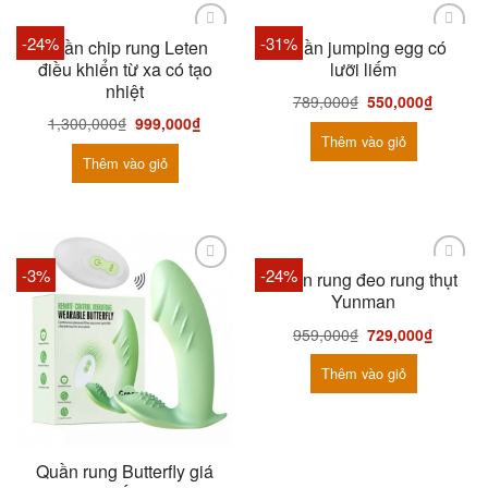
-24%
-31%
Quần chip rung Leten
Quần jumping egg có
điều khiển từ xa có tạo
lưỡi liếm
nhiệt
789,000
₫
550,000
₫
1,300,000
₫
999,000
₫
Thêm vào giỏ
Thêm vào giỏ
-3%
-24%
Quần rung đeo rung thụt
Yunman
959,000
₫
729,000
₫
Thêm vào giỏ
Quần rung Butterfly giá