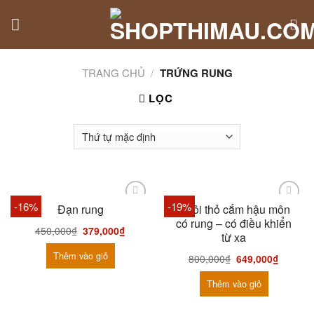
Skip
to
content
TRANG CHỦ
/
TRỨNG RUNG
LỌC
-16%
-19%
Đạn rung
Đuôi thỏ cắm hậu môn
có rung – có điều khiển
450,000
₫
379,000
₫
từ xa
Thêm vào giỏ
800,000
₫
649,000
₫
Thêm vào giỏ