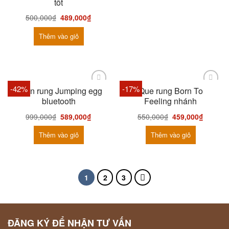
tốt
500,000
₫
489,000
₫
Thêm vào giỏ
-42%
-17%
Quần rung Jumping egg
Que rung Born To
bluetooth
Feeling nhánh
999,000
₫
589,000
₫
550,000
₫
459,000
₫
Thêm vào giỏ
Thêm vào giỏ
1
2
3
ĐĂNG KÝ ĐỂ NHẬN TƯ VẤN