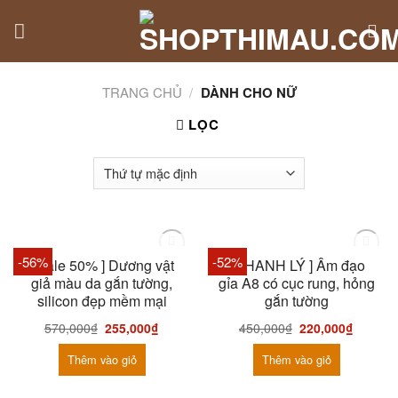
Skip
to
content
TRANG CHỦ
/
DÀNH CHO NỮ
LỌC
HẾT HÀNG
HẾT HÀNG
-56%
-52%
[ Sale 50% ] Dương vật
[ THANH LÝ ] Âm đạo
giả màu da gắn tường,
gỉa A8 có cục rung, hỏng
silicon đẹp mềm mại
gắn tường
570,000
₫
255,000
₫
450,000
₫
220,000
₫
Thêm vào giỏ
Thêm vào giỏ