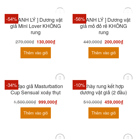
HẾT HÀNG
HẾT HÀNG
-54%
-56%
[ THANH LÝ ] Dương vật
[ THANH LÝ ] Dương vật
giả Mini Lover KHÔNG
giả mỏ đỏ rẻ KHÔNG
rung
rung
279,000
₫
130,000
₫
449,000
₫
200,000
₫
Thêm vào giỏ
Thêm vào giỏ
-34%
-10%
Âm đạo giả Masturbation
Chày rung kết hợp
Cup Sensual xoáy thụt
dương vật giả (2 đầu)
1,500,000
₫
999,000
₫
510,000
₫
459,000
₫
Thêm vào giỏ
Thêm vào giỏ