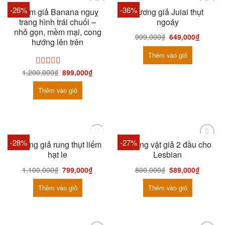
-26%
-36%
Chim giả Banana nguỵ
Dương giả Juiai thụt
trang hình trái chuối –
ngoáy
nhỏ gọn, mềm mại, cong
999,000
₫
649,000
₫
hướng lên trên
Thêm vào giỏ
1,200,000
₫
899,000
₫
Được xếp
hạng
5.00
5
sao
Thêm vào giỏ
HẾT HÀNG
-28%
-27%
Dương giả rung thụt liếm
Dương vật giả 2 đầu cho
hạt le
Lesbian
1,100,000
₫
799,000
₫
800,000
₫
589,000
₫
Thêm vào giỏ
Thêm vào giỏ