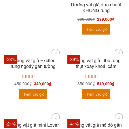
Dương vật giả dưa chuột
KHÔNG rung
900,000
₫
299,000
₫
Thêm vào giỏ
-23%
-39%
Dương vật giả Excited
Dương vật giả Libo rung
rung ngoáy gắn tường
thụt xoay khoái cảm
450,000
₫
349,000
₫
850,000
₫
519,000
₫
Được xếp
Được xếp
hạng
5.00
5
hạng
5.00
5
sao
sao
Thêm vào giỏ
Thêm vào giỏ
-21%
-41%
Dương vật giả mini Lover
Dương vật giả mỏ đỏ gắn