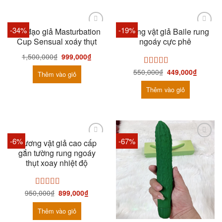
-34%
-19%
Âm đạo giả Masturbation
Dương vật giả Baile rung
Cup Sensual xoáy thụt
ngoáy cực phê
1,500,000
₫
999,000
₫
550,000
₫
449,000
₫
Được xếp
Thêm vào giỏ
hạng
5.00
5
sao
Thêm vào giỏ
-6%
-67%
Dương vật giả cao cấp
gắn tường rung ngoáy
thụt xoay nhiệt độ
950,000
₫
899,000
₫
Được xếp
hạng
5.00
5
sao
Thêm vào giỏ