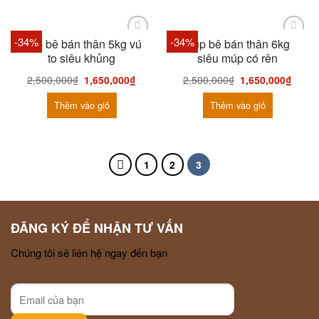
-34%
-34%
Búp bê bán thân 5kg vú
Búp bê bán thân 6kg
to siêu khủng
siêu múp có rên
2,500,000
₫
1,650,000
₫
2,500,000
₫
1,650,000
₫
Thêm vào giỏ
Thêm vào giỏ
1
2
3
ĐĂNG KÝ ĐỂ NHẬN TƯ VẤN
Chúng tôi sẽ liên hệ ngay đến bạn