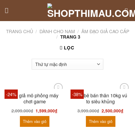
Skip
to
content
TRANG CHỦ
/
DÀNH CHO NAM
/
ÂM ĐẠO GIẢ CAO CẤP
/
TRANG 3
LỌC
-24%
-38%
Âm giả mô phỏng máy
Búp bê bán thân 10kg vú
chơi game
to siêu khủng
2,099,000
₫
1,599,000
₫
3,999,000
₫
2,500,000
₫
Thêm vào giỏ
Thêm vào giỏ