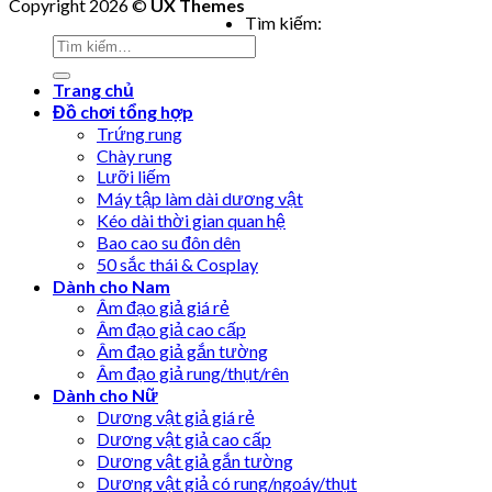
Copyright 2026 ©
UX Themes
Tìm kiếm:
Trang chủ
Đồ chơi tổng hợp
Trứng rung
Chày rung
Lưỡi liếm
Máy tập làm dài dương vật
Kéo dài thời gian quan hệ
Bao cao su đôn dên
50 sắc thái & Cosplay
Dành cho Nam
Âm đạo giả giá rẻ
Âm đạo giả cao cấp
Âm đạo giả gắn tường
Âm đạo giả rung/thụt/rên
Dành cho Nữ
Dương vật giả giá rẻ
Dương vật giả cao cấp
Dương vật giả gắn tường
Dương vật giả có rung/ngoáy/thụt