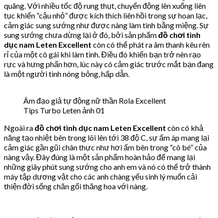
quãng. Với nhiều tốc độ rung thụt, chuyển động lên xuống liên
tục khiến “cậu nhỏ” được kích thích liên hồi trong sự hoan lạc,
cảm giác sung sướng như được nàng làm tình bằng miệng. Sự
sung sướng chưa dừng lại ở đó, bởi sản phẩm
đồ chơi tình
dục nam
Leten Excellent
còn có thể phát ra âm thanh kêu rên
rỉ của một cô gái khi làm tình. Điều đó khiến bạn trở nên rạo
rực và hưng phấn hơn, lúc này có cảm giác trước mắt bạn đang
là một người tình nóng bỏng, hấp dẫn.
Âm đạo giả tự động nữ thần Rola Excellent
Tips Turbo Leten ảnh 01
Ngoài ra
đồ chơi tình dục nam Leten Excellent
còn có khả
năng tạo nhiệt bên trong lõi lên tới 38 độ C, sự ấm áp mang lại
cảm giác gần gũi chân thực như hơi ấm bên trong “cô bé” của
nàng vậy. Đây đúng là một sản phẩm hoàn hảo để mang lại
những giây phút sung sướng cho anh em và nó có thể trở thành
máy tập dương vật cho các anh chàng yếu sinh lý muốn cải
thiện đời sống chăn gối thăng hoa với nàng.