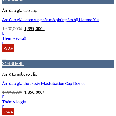
Âm đạo giả cao cấp
Âm đạo giả Leten rung rên mô phỏng âm hộ Hatano Yui
1,500,000
₫
1,399,000
₫
Thêm vào giỏ
-33%
XEM NHANH
Âm đạo giả cao cấp
Âm đạo giả thụt xoáy Mastubation Cup Device
1,999,000
₫
1,350,000
₫
Thêm vào giỏ
-24%