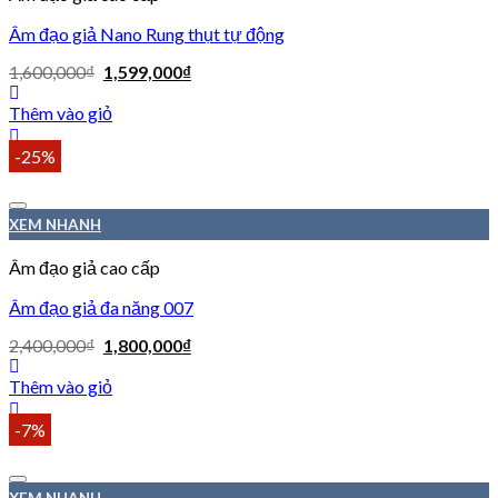
Âm đạo giả Nano Rung thụt tự động
1,600,000
₫
1,599,000
₫
Thêm vào giỏ
-25%
XEM NHANH
Âm đạo giả cao cấp
Âm đạo giả đa năng 007
2,400,000
₫
1,800,000
₫
Thêm vào giỏ
-7%
XEM NHANH