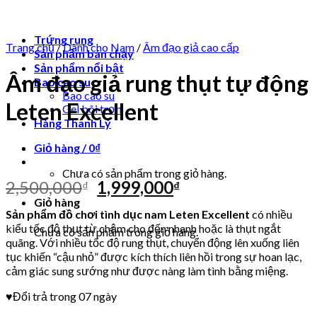
Dương vật giả gắn tường
Dương vật giả có rung/ngoáy/thụt
Trứng rung
Trang chủ
/
Dành cho Nam
/
Âm đạo giả cao cấp
Sản phẩm bán chạy
Sản phẩm nổi bật
Âm đạo giả rung thụt tự động
Bao cao su
Bao cao su
Leten Excellent
Gel bôi trơn
Hàng Thanh Lý
Giỏ hàng /
0
₫
Chưa có sản phẩm trong giỏ hàng.
2,500,000
1,999,000
₫
₫
Giỏ hàng
Sản phẩm đồ chơi tình dục nam Leten Excellent
có nhiều
kiểu tốc độ thụt từ chậm cho đến nhanh hoặc là thụt ngắt
Chưa có sản phẩm trong giỏ hàng.
quãng. Với nhiều tốc độ rung thụt, chuyển động lên xuống liên
tục khiến “cậu nhỏ” được kích thích liên hồi trong sự hoan lạc,
cảm giác sung sướng như được nàng làm tình bằng miệng.
♥Đổi trả trong 07 ngày