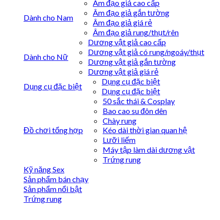
Âm đạo giả cao cấp
Âm đạo giả gắn tường
Dành cho Nam
Âm đạo giả giá rẻ
Âm đạo giả rung/thụt/rên
Dương vật giả cao cấp
Dương vật giả có rung/ngoáy/thụt
Dành cho Nữ
Dương vật giả gắn tường
Dương vật giả giá rẻ
Dụng cụ đặc biệt
Dụng cụ đặc biệt
Dụng cụ đặc biệt
50 sắc thái & Cosplay
Bao cao su đôn dên
Chày rung
Kéo dài thời gian quan hệ
Đồ chơi tổng hợp
Lưỡi liếm
Máy tập làm dài dương vật
Trứng rung
Kỹ năng Sex
Sản phẩm bán chạy
Sản phẩm nổi bật
Trứng rung