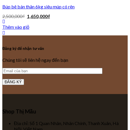
Búp bê bán thân 6kg siêu múp có rên
2,500,000
₫
1,650,000
₫
Thêm vào giỏ
Đăng ký để nhận tư vấn
Chúng tôi sẽ liên hệ ngay đến bạn
Shop Thị Mầu
Địa chỉ: Số 1 Quan Nhân, Nhân Chính, Thanh Xuân, Hà
Nội, Việt Nam