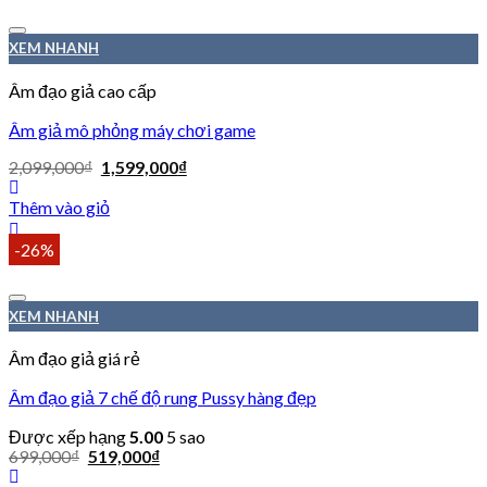
XEM NHANH
Âm đạo giả cao cấp
Âm giả mô phỏng máy chơi game
2,099,000
₫
1,599,000
₫
Thêm vào giỏ
-26%
XEM NHANH
Âm đạo giả giá rẻ
Âm đạo giả 7 chế độ rung Pussy hàng đẹp
Được xếp hạng
5.00
5 sao
699,000
₫
519,000
₫