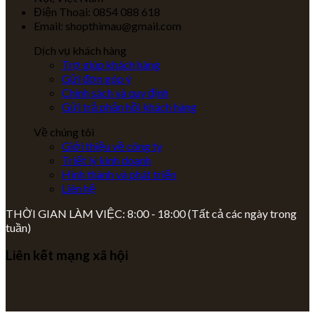
Điện Thoại: 0854 088 618
Email: shopthimau@gmail.com
Dịch vụ khách hàng
Trợ giúp khách hàng
Gửi đơn góp ý
Chính sách và quy định
Gửi trả phản hồi khách hàng
Về chúng tôi
Giới thiệu về công ty
Triết lý kinh doanh
Hình thành và phát triển
Liên hệ
THỜI GIAN LÀM VIỆC: 8:00 - 18:00 (Tất cả các ngày trong
tuần)
Liên kết mạng xã hội