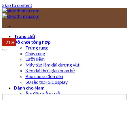
Skip to content
Trang chủ
Đồ chơi tổng hợp
-21%
Trứng rung
Chày rung
Lưỡi liếm
Máy tập làm dài dương vật
Kéo dài thời gian quan hệ
Bao cao su đôn dên
50 sắc thái & Cosplay
Dành cho Nam
Âm đạo giả giá rẻ
Âm đạo giả cao cấp
Âm đạo giả gắn tường
Âm đạo giả rung/thụt/rên
Dành cho Nữ
Dương vật giả giá rẻ
Dương vật giả cao cấp