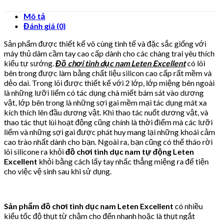
Mô tả
Đánh giá (0)
Sản phẩm được thiết kế vô cùng tinh tế và đặc sắc giống với
máy thủ dâm cầm tay cao cấp dành cho các chàng trai yêu thích
kiểu tự sướng.
Đồ chơi tình dục nam Leten Excellent
có lõi
bên trong được làm bằng chất liệu silicon cao cấp rất mềm và
dẻo dai. Trong lõi được thiết kế với 2 lớp, lớp miệng bên ngoài
là những lưỡi liếm có tác dụng chà miết bám sát vào dương
vật, lớp bên trong là những sợi gai mềm mại tác dụng mát xa
kích thích lên đầu dương vật. Khi thao tác nuốt dương vật, và
thao tác thụt lùi hoạt động cũng chính là thời điểm mà các lưỡi
liếm và những sợi gai được phát huy mang lại những khoái cảm
cao trào nhất dành cho bạn. Ngoài ra, bạn cũng có thể tháo rời
lõi silicone ra khỏi
đồ chơi tình dục nam tự động Leten
Excellent
khỏi bằng cách lấy tay nhấc thẳng miệng ra để tiện
cho việc vệ sinh sau khi sử dụng.
Sản phẩm đồ chơi tình dục nam Leten Excellent
có nhiều
kiểu tốc độ thụt từ chậm cho đến nhanh hoặc là thụt ngắt