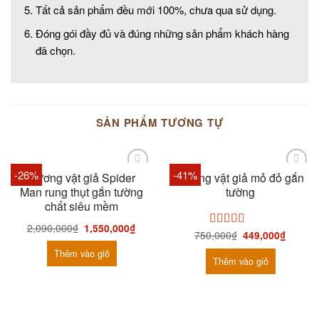
Tất cả sản phẩm đều mới 100%, chưa qua sử dụng.
Đóng gói đầy đủ và đúng những sản phẩm khách hàng
đã chọn.
SẢN PHẨM TƯƠNG TỰ
-26%
-41%
Dương vật giả Spider
Dương vật giả mỏ đỏ gắn
Man rung thụt gắn tường
tường
chất siêu mềm
2,090,000
₫
1,550,000
₫
750,000
₫
449,000
₫
Được xếp
hạng
5.00
5
Thêm vào giỏ
sao
Thêm vào giỏ