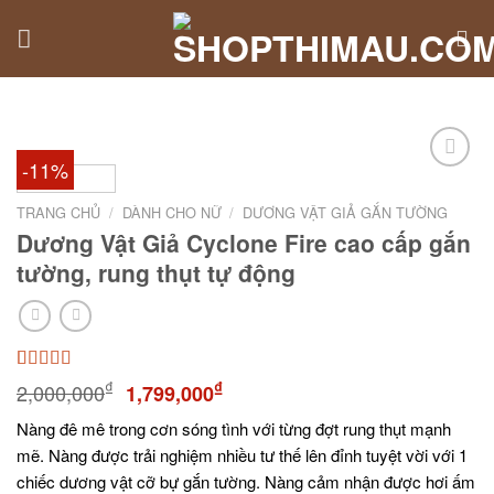
Skip
to
content
-11%
TRANG CHỦ
/
DÀNH CHO NỮ
/
DƯƠNG VẬT GIẢ GẮN TƯỜNG
Dương Vật Giả Cyclone Fire cao cấp gắn
tường, rung thụt tự động
5.00
3
trên 5
₫
₫
2,000,000
1,799,000
dựa trên
đánh giá
Nàng đê mê trong cơn sóng tình với từng đợt rung thụt mạnh
mẽ. Nàng được trải nghiệm nhiều tư thế lên đỉnh tuyệt vời với 1
chiếc dương vật cỡ bự gắn tường. Nàng cảm nhận được hơi ấm