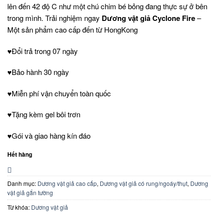
lên đến 42 độ C như một chú chim bé bỏng đang thực sự ở bên
trong mình. Trải nghiệm ngay
Dương vật giả Cyclone Fire
–
Một sản phẩm cao cấp đến từ HongKong
♥Đổi trả trong 07 ngày
♥Bảo hành 30 ngày
♥Miễn phí vận chuyển toàn quốc
♥Tặng kèm gel bôi trơn
♥Gói và giao hàng kín đáo
Hết hàng
Danh mục:
Dương vật giả cao cấp
,
Dương vật giả có rung/ngoáy/thụt
,
Dương
vật giả gắn tường
Từ khóa:
Dương vật giả