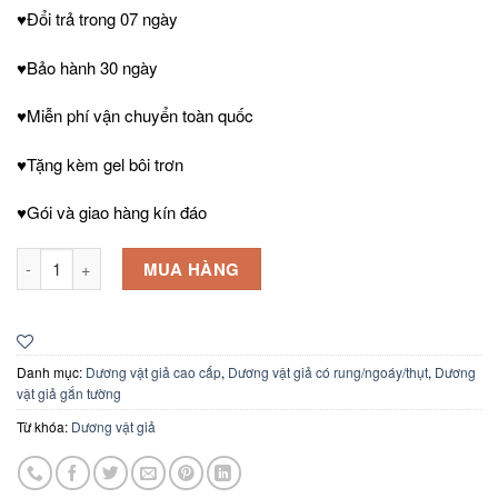
♥Đổi trả trong 07 ngày
♥Bảo hành 30 ngày
♥Miễn phí vận chuyển toàn quốc
♥Tặng kèm gel bôi trơn
♥Gói và giao hàng kín đáo
Dương vật giả gắn tường cao cấp Omysky rung thụt (điều khiển t
MUA HÀNG
Danh mục:
Dương vật giả cao cấp
,
Dương vật giả có rung/ngoáy/thụt
,
Dương
vật giả gắn tường
Từ khóa:
Dương vật giả