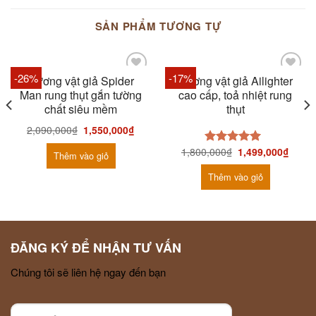
SẢN PHẨM TƯƠNG TỰ
-26%
-17%
Dương vật giả Spider
Dương vật giả Ailighter
Man rung thụt gắn tường
cao cấp, toả nhiệt rung
chất siêu mềm
thụt
2,090,000
₫
1,550,000
₫
1,800,000
₫
1,499,000
₫
Được xếp
Thêm vào giỏ
hạng
5.00
5
sao
Thêm vào giỏ
ĐĂNG KÝ ĐỂ NHẬN TƯ VẤN
Chúng tôi sẽ liên hệ ngay đến bạn