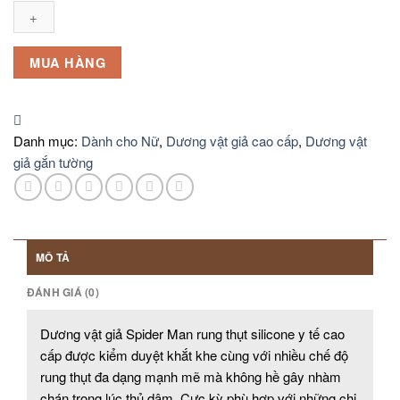
giả
Spider
Man
rung
MUA HÀNG
thụt
gắn
tường
chất
Danh mục:
Dành cho Nữ
,
Dương vật giả cao cấp
,
Dương vật
siêu
giả gắn tường
mềm
số
lượng
MÔ TẢ
ĐÁNH GIÁ (0)
Dương vật giả Spider Man rung thụt silicone y tế cao
cấp được kiểm duyệt khắt khe cùng với nhiều chế độ
rung thụt đa dạng mạnh mẽ mà không hề gây nhàm
chán trong lúc thủ dâm. Cực kỳ phù hợp với những chị