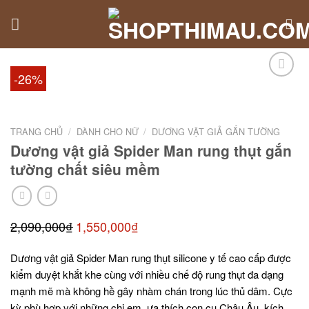
Skip
to
content
-26%
TRANG CHỦ
/
DÀNH CHO NỮ
/
DƯƠNG VẬT GIẢ GẮN TƯỜNG
Dương vật giả Spider Man rung thụt gắn
tường chất siêu mềm
2,090,000
₫
1,550,000
₫
Dương vật giả Spider Man rung thụt silicone y tế cao cấp được
kiểm duyệt khắt khe cùng với nhiều chế độ rung thụt đa dạng
mạnh mẽ mà không hề gây nhàm chán trong lúc thủ dâm. Cực
kỳ phù hợp với những chị em ưa thích con cu Châu Âu, kích