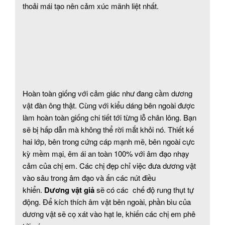
thoải mái tạo nên cảm xúc mãnh liệt nhất.
Hoàn toàn giống với cảm giác như đang cầm dương
vật đàn ông thật. Cùng với kiểu dáng bên ngoài được
làm hoàn toàn giống chi tiết tới từng lỗ chân lông. Bạn
sẽ bị hấp dẫn mà không thể rời mắt khỏi nó. Thiết kế
hai lớp, bên trong cứng cáp mạnh mẽ, bên ngoài cực
kỳ mềm mại, êm ái an toàn 100% với âm đạo nhạy
cảm của chị em. Các chị đẹp chỉ việc đưa dương vật
vào sâu trong âm đạo và ấn các nút điều
khiển.
Dương vật giả
sẽ có các chế độ rung thụt tự
động. Để kích thích âm vật bên ngoài, phần bìu của
dương vật sẽ cọ xát vào hạt le, khiến các chị em phê