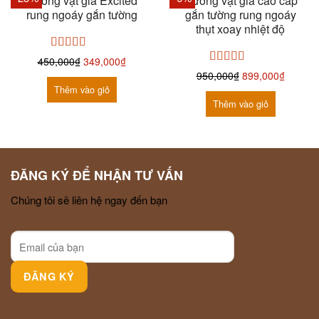
Dương vật giả Excited
Dương vật giả cao cấp
rung ngoáy gắn tường
gắn tường rung ngoáy
thụt xoay nhiệt độ
Được xếp
450,000
₫
349,000
₫
hạng
5.00
5
Được xếp
950,000
₫
899,000
₫
sao
hạng
5.00
5
Thêm vào giỏ
sao
Thêm vào giỏ
ĐĂNG KÝ ĐỂ NHẬN TƯ VẤN
Chúng tôi sẽ liên hệ ngay đến bạn