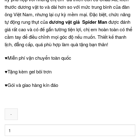
thước dương vật to và dài hơn so với mức trung bình của đàn
ông Việt Nam, nhưng lại cự kỳ mềm mại. Đặc biệt, chức năng
tự động rung thụt của
dương vật giả Spider Man
được đánh
giá rất cao và có đế gắn tường tiện lợi, chị em hoàn toàn có thể
cầm tay để điều chỉnh mọi góc độ nếu muốn. Thiết kế thanh
lịch, đẳng cấp, quá phù hợp làm quà tặng bạn thân!
♥Miễn phí vận chuyển toàn quốc
♥Tặng kèm gel bôi trơn
♥Gói và giao hàng kín đáo
Dương
vật