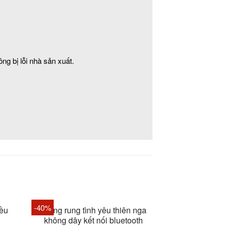
g bị lỗi nhà sản xuất.
-40%
-11%
iều
Trứng rung tình yêu thiên nga
Lưỡi liếm kíc
không dây kết nối bluetooth
run