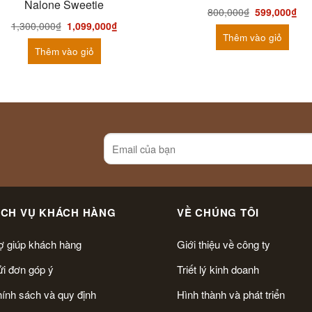
Nalone Sweetie
800,000
₫
599,000
₫
1,300,000
₫
1,099,000
₫
Thêm vào giỏ
Thêm vào giỏ
ỊCH VỤ KHÁCH HÀNG
VỀ CHÚNG TÔI
ợ giúp khách hàng
Giới thiệu về công ty
i đơn góp ý
Triết lý kinh doanh
ính sách và quy định
Hình thành và phát triển