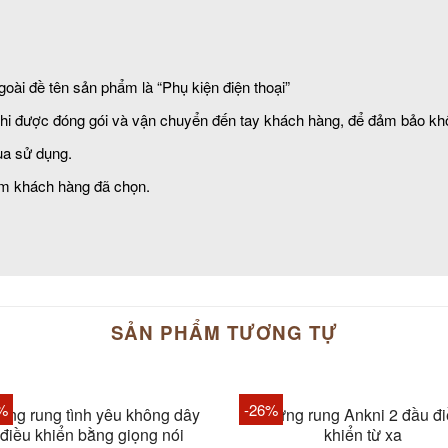
oài đề tên sản phẩm là “Phụ kiện điện thoại”
i được đóng gói và vận chuyển đến tay khách hàng, để đảm bảo khôn
a sử dụng.
m khách hàng đã chọn.
SẢN PHẨM TƯƠNG TỰ
HẾT HÀNG
%
-26%
ứng rung tình yêu không dây
Trứng rung Ankni 2 đầu đ
điều khiển bằng giọng nói
khiển từ xa