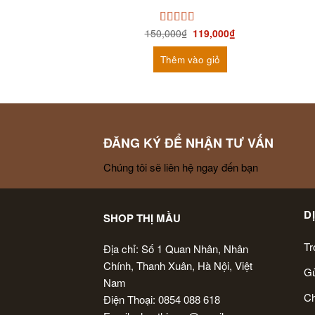
150,000
₫
119,000
₫
Được xếp
hạng
4.00
5 sao
Thêm vào giỏ
ĐĂNG KÝ ĐỂ NHẬN TƯ VẤN
Chúng tôi sẽ liên hệ ngay đến bạn
D
SHOP THỊ MẦU
Tr
Địa chỉ: Số 1 Quan Nhân, Nhân
Chính, Thanh Xuân, Hà Nội, Việt
Gử
Nam
Ch
Điện Thoại: 0854 088 618