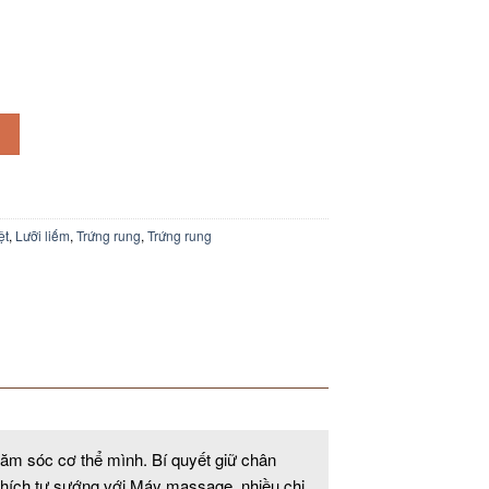
ệt
,
Lưỡi liếm
,
Trứng rung
,
Trứng rung
ăm sóc cơ thể mình. Bí quyết giữ chân
n thích tự sướng với Máy massage, nhiều chị