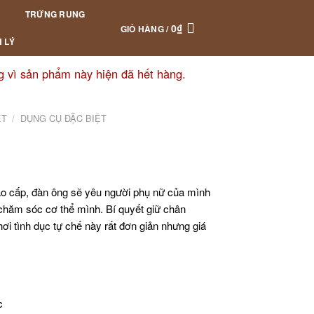
TRỨNG RUNG
0
₫
GIỎ HÀNG /
 LÝ
g vì sản phẩm này hiện đã hết hàng.
ỆT
/
DỤNG CỤ ĐẶC BIỆT
 cấp, đàn ông sẽ yêu người phụ nữ của mình
 chăm sóc cơ thể mình. Bí quyết giữ chân
ơi tình dục tự chế này rất đơn giản nhưng giá
c