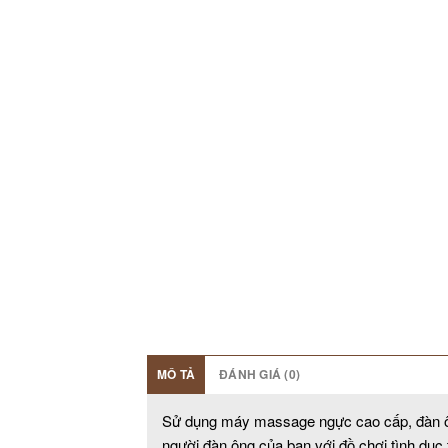
MÔ TẢ
ĐÁNH GIÁ (0)
Sử dụng máy massage ngực cao cấp, đàn ôn
người đàn ông của bạn với đồ chơi tình dục 