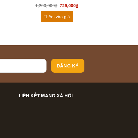
1,200,000
₫
729,000
₫
500,000
Thêm vào giỏ
Thêm
LIÊN KẾT MẠNG XÃ HỘI