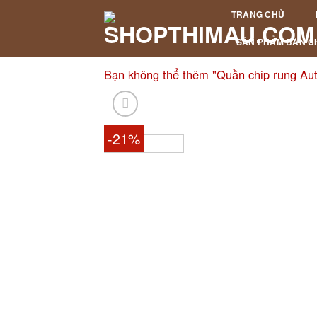
Skip
TRANG CHỦ
to
content
SẢN PHẨM BÁN C
Bạn không thể thêm "Quần chip rung Auto
-21%