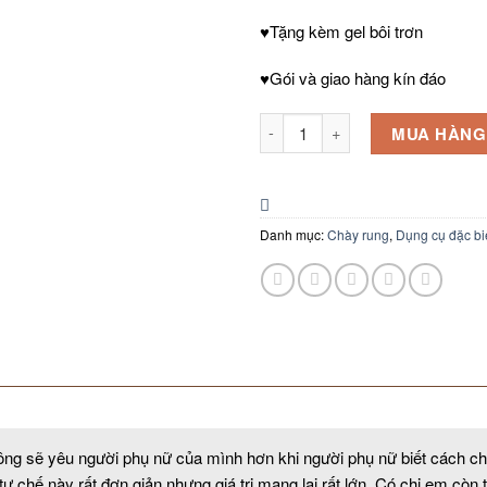
♥Tặng kèm gel bôi trơn
♥Gói và giao hàng kín đáo
Máy Massage vú số lượng
MUA HÀNG
Danh mục:
Chày rung
,
Dụng cụ đặc bi
g sẽ yêu người phụ nữ của mình hơn khi người phụ nữ biết cách ch
tự chế này rất đơn giản nhưng giá trị mang lại rất lớn. Có chị em cò