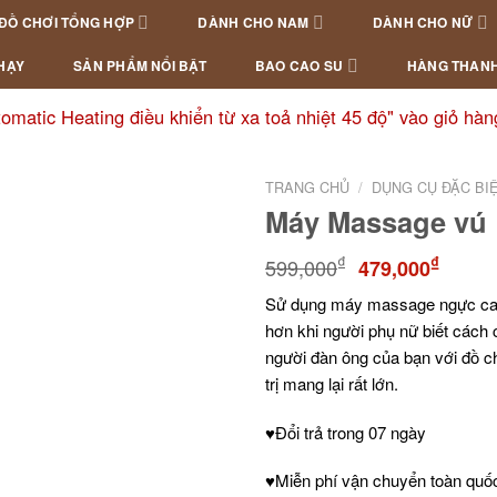
ĐỒ CHƠI TỔNG HỢP
DÀNH CHO NAM
DÀNH CHO NỮ
HẠY
SẢN PHẨM NỔI BẬT
BAO CAO SU
HÀNG THANH
matic Heating điều khiển từ xa toả nhiệt 45 độ" vào giỏ hàn
TRANG CHỦ
/
DỤNG CỤ ĐẶC BI
Máy Massage vú
₫
₫
599,000
479,000
Sử dụng máy massage ngực cao
hơn khi người phụ nữ biết cách
người đàn ông của bạn với đồ ch
trị mang lại rất lớn.
♥Đổi trả trong 07 ngày
♥Miễn phí vận chuyển toàn quố