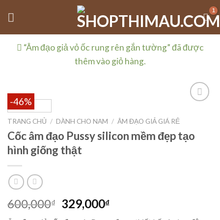
Skip
to
content
“Âm đạo giả vỏ ốc rung rên gắn tường” đã được
thêm vào giỏ hàng.
-46%
TRANG CHỦ
/
DÀNH CHO NAM
/
ÂM ĐẠO GIẢ GIÁ RẺ
Cốc âm đạo Pussy silicon mềm đẹp tạo
hình giống thật
600,000
329,000
₫
₫