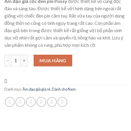
Âm đạo giả cốc đen pin Pussy
được thiết kế vô cùng độc
đáo và sáng tạo. Được thiết kế với hình dáng bên ngoài rất
giống với chiếc đèn pin cầm tay. Rất vừa tay của người dùng
đồng thời nó cũng có tính ngụy trang rất cao. Còn phần âm
đạo giả bên trong được thiết kế rất giống với bộ phận sinh
dục nữ nhìn rất gợi cảm và quyến rũ, hồng hào và khít. Lưu ý
sản phẩm không có rung, phù hợp mọi kích cỡ.
Cốc âm đạo Pussy silicon mềm đẹp tạo hình giống thật số lượng
MUA HÀNG
Danh mục:
Âm đạo giả giá rẻ
,
Dành cho Nam