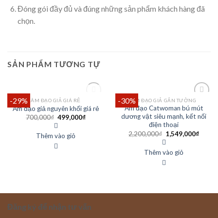
Đóng gói đầy đủ và đúng những sản phẩm khách hàng đã
chọn.
SẢN PHẨM TƯƠNG TỰ
-29%
HẾT HÀNG
-30%
ÂM ĐẠO GIẢ GIÁ RẺ
ÂM ĐẠO GIẢ GẮN TƯỜNG
Âm đạo Catwoman bú mút
Âm đạo giả nguyên khối giá rẻ
dương vật siêu mạnh, kết nối
700,000
₫
499,000
₫
điện thoại
2,200,000
₫
1,549,000
₫
Thêm vào giỏ
Thêm vào giỏ
Đăng ký để nhận tư vấn