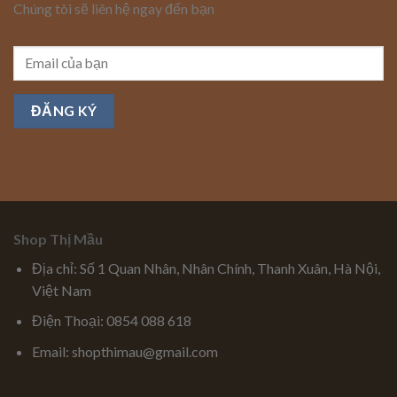
Chúng tôi sẽ liên hệ ngay đến bạn
Shop Thị Mầu
Địa chỉ: Số 1 Quan Nhân, Nhân Chính, Thanh Xuân, Hà Nội,
Việt Nam
Điện Thoại: 0854 088 618
Email: shopthimau@gmail.com