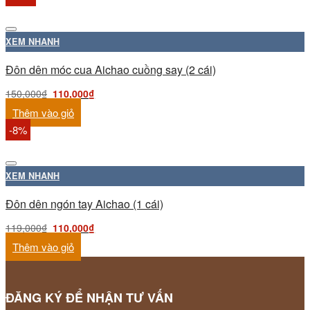
XEM NHANH
Đôn dên móc cua Aichao cuồng say (2 cái)
150,000
₫
110,000
₫
Thêm vào giỏ
-8%
XEM NHANH
Đôn dên ngón tay Aichao (1 cái)
119,000
₫
110,000
₫
Thêm vào giỏ
ĐĂNG KÝ ĐỂ NHẬN TƯ VẤN