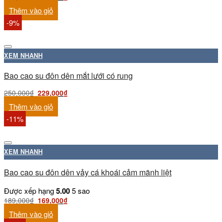
Thêm vào giỏ
-9%
XEM NHANH
Bao cao su đôn dên mắt lưới có rung
250,000
₫
229,000
₫
Thêm vào giỏ
-11%
XEM NHANH
Bao cao su đôn dên vảy cá khoái cảm mãnh liệt
Được xếp hạng
5.00
5 sao
189,000
₫
169,000
₫
Thêm vào giỏ