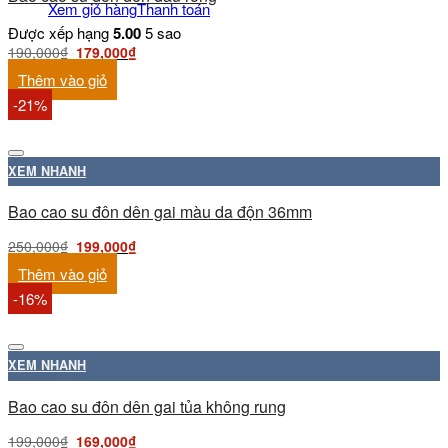
Xem giỏ hàng
Thanh toán
Được xếp hạng
5.00
5 sao
190,000
₫
179,000
₫
Thêm vào giỏ
-21%
XEM NHANH
Bao cao su đôn dên gai màu da độn 36mm
250,000
₫
199,000
₫
Thêm vào giỏ
-16%
XEM NHANH
Bao cao su đôn dên gai tủa không rung
199,000
₫
169,000
₫