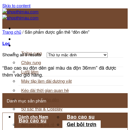
Skip to content
Trang chủ
/
Sản phẩm được gắn thẻ “đôn dên”
Trang chủ
Lọc
Đồ chơi tổng hợp
Trứng rung
Showing all 9 results
Chày rung
“Bao cao su đôn dên gai màu da độn 36mm” đã được
Lưỡi liếm
thêm vào giỏ hàng.
Máy tập làm dài dương vật
Kéo dài thời gian quan hệ
Bao cao su đôn dên
Danh mục sản phẩm
50 sắc thái & Cosplay
Bao cao su
Dành cho Nam
Bao cao su
Gel bôi trơn
Âm đạo giả giá rẻ