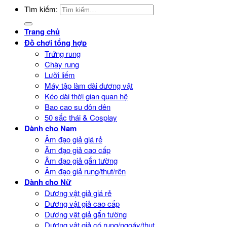
Tìm kiếm:
Trang chủ
Đồ chơi tổng hợp
Trứng rung
Chày rung
Lưỡi liếm
Máy tập làm dài dương vật
Kéo dài thời gian quan hệ
Bao cao su đôn dên
50 sắc thái & Cosplay
Dành cho Nam
Âm đạo giả giá rẻ
Âm đạo giả cao cấp
Âm đạo giả gắn tường
Âm đạo giả rung/thụt/rên
Dành cho Nữ
Dương vật giả giá rẻ
Dương vật giả cao cấp
Dương vật giả gắn tường
Dương vật giả có rung/ngoáy/thụt