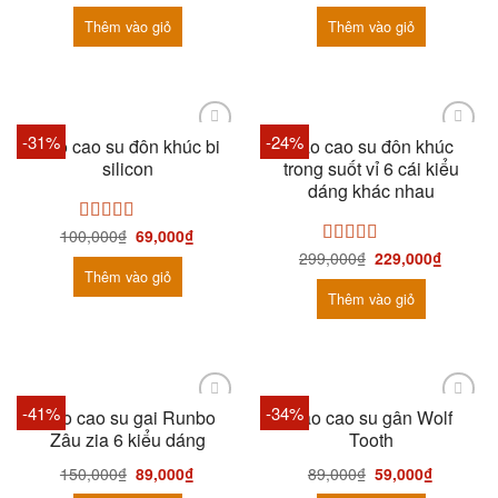
hạng
5.00
5
hạng
5.00
5
sao
sao
Thêm vào giỏ
Thêm vào giỏ
-31%
-24%
Bao cao su đôn khúc bi
Bao cao su đôn khúc
silicon
trong suốt vỉ 6 cái kiểu
dáng khác nhau
100,000
₫
69,000
₫
Được xếp
hạng
5.00
5
299,000
₫
229,000
₫
Được xếp
sao
Thêm vào giỏ
hạng
5.00
5
sao
Thêm vào giỏ
-41%
-34%
Bao cao su gai Runbo
Bao cao su gân Wolf
Zâu zia 6 kiểu dáng
Tooth
150,000
₫
89,000
₫
89,000
₫
59,000
₫