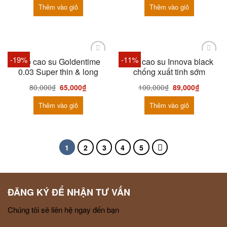
Thêm vào giỏ
Thêm vào giỏ
-19%
-11%
Bao cao su Goldentime
Bao cao su Innova black
0.03 Super thin & long
chống xuất tinh sớm
80,000
₫
65,000
₫
100,000
₫
89,000
₫
Thêm vào giỏ
Thêm vào giỏ
1
2
3
4
5
ĐĂNG KÝ ĐỂ NHẬN TƯ VẤN
Chúng tôi sẽ liên hệ ngay đến bạn