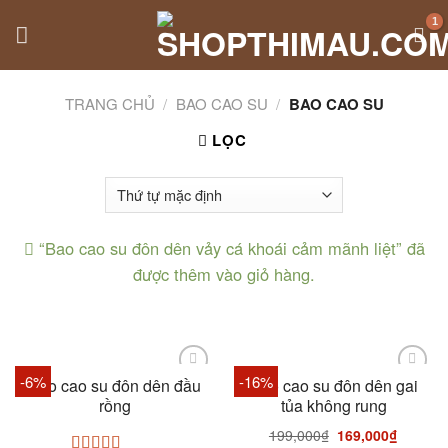
Skip
to
content
TRANG CHỦ
/
BAO CAO SU
/
BAO CAO SU
LỌC
“Bao cao su đôn dên vảy cá khoái cảm mãnh liệt” đã
được thêm vào giỏ hàng.
-6%
-16%
Bao cao su đôn dên đầu
Bao cao su đôn dên gai
rồng
tủa không rung
199,000
₫
169,000
₫