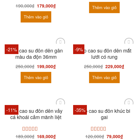
190,000
₫
179,000
₫
Được xếp
Thêm vào giỏ
hạng
5.00
5
sao
Thêm vào giỏ
-21%
-9%
Bao cao su đôn dên gân
Bao cao su đôn dên mắt
màu da độn 36mm
lưới có rung
250,000
₫
199,000
₫
250,000
₫
229,000
₫
Thêm vào giỏ
Thêm vào giỏ
-11%
-35%
Bao cao su đôn dên vảy
Bao cao su đôn khúc bi
cá khoái cảm mãnh liệt
gai
189,000
₫
169,000
₫
120,000
₫
79,000
₫
Được xếp
Được xếp