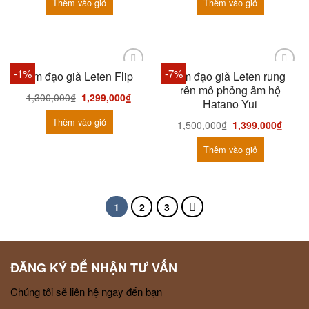
Thêm vào giỏ
Thêm vào giỏ
-1%
-7%
Âm đạo giả Leten Flip
Âm đạo giả Leten rung
rên mô phỏng âm hộ
1,300,000
₫
1,299,000
₫
Hatano Yui
Thêm vào giỏ
1,500,000
₫
1,399,000
₫
Thêm vào giỏ
1
2
3
ĐĂNG KÝ ĐỂ NHẬN TƯ VẤN
Chúng tôi sẽ liên hệ ngay đến bạn