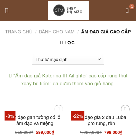
Skip
to
content
TRANG CHỦ
/
DÀNH CHO NAM
/
ÂM ĐẠO GIẢ CAO CẤP
LỌC
“Âm đạo giả Katerina III Ailighter cao cấp rung thụt
xoáy bú liếm” đã được thêm vào giỏ hàng.
HẾT HÀNG
-8%
-22%
Âm đạo gắn tường có lỗ
Âm đạo gỉa 2 đầu Luba
âm đạo và miệng
pro rung, rên
650,000
₫
599,000
₫
1,020,000
₫
799,000
₫