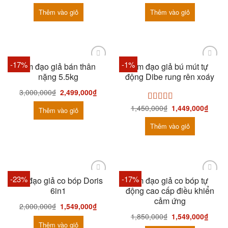
Thêm vào giỏ
Thêm vào giỏ
-17%
-1%
Âm đạo giả bán thân
Âm đạo giả bú mút tự
nặng 5.5kg
động Dibe rung rên xoáy
3,000,000
₫
2,499,000
₫
1,450,000
₫
1,449,000
₫
Được xếp
Thêm vào giỏ
hạng
5.00
5
sao
Thêm vào giỏ
-23%
-17%
Âm đạo giả co bóp Doris
Âm đạo giả co bóp tự
6in1
động cao cấp điều khiển
cảm ứng
2,000,000
₫
1,549,000
₫
1,850,000
₫
1,549,000
₫
Thêm vào giỏ