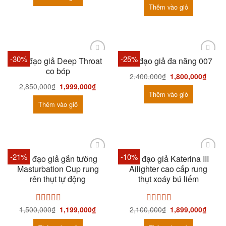
Thêm vào giỏ
-30%
-25%
Âm đạo giả Deep Throat
Âm đạo giả đa năng 007
co bóp
2,400,000
₫
1,800,000
₫
2,850,000
₫
1,999,000
₫
Thêm vào giỏ
Thêm vào giỏ
-21%
-10%
Âm đạo giả gắn tường
Âm đạo giả Katerina III
Masturbation Cup rung
Ailighter cao cấp rung
rên thụt tự động
thụt xoáy bú liếm
1,500,000
₫
1,199,000
₫
2,100,000
₫
1,899,000
₫
Được xếp
Được xếp
hạng
5.00
5
hạng
5.00
5
sao
sao