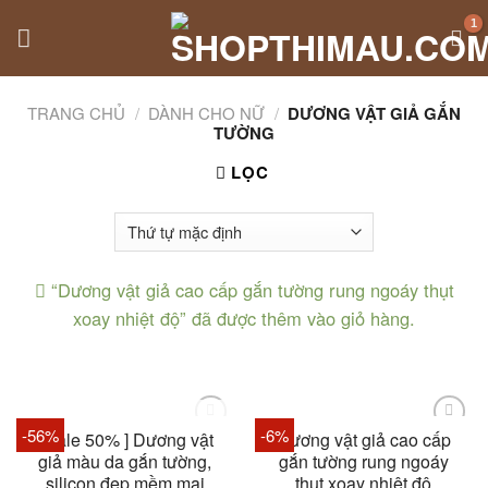
Skip
to
content
TRANG CHỦ
/
DÀNH CHO NỮ
/
DƯƠNG VẬT GIẢ GẮN
TƯỜNG
LỌC
“Dương vật giả cao cấp gắn tường rung ngoáy thụt
xoay nhiệt độ” đã được thêm vào giỏ hàng.
HẾT HÀNG
-56%
-6%
[ Sale 50% ] Dương vật
Dương vật giả cao cấp
giả màu da gắn tường,
gắn tường rung ngoáy
silicon đẹp mềm mại
thụt xoay nhiệt độ