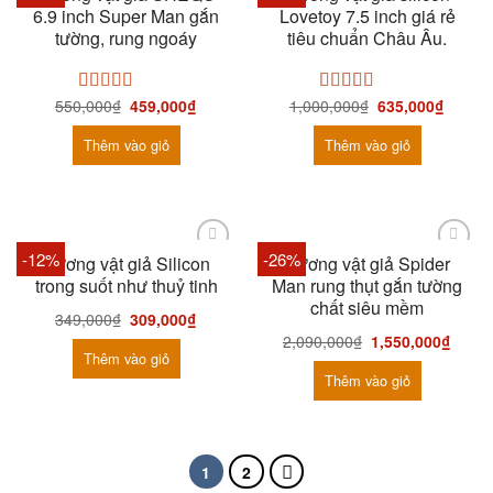
6.9 inch Super Man gắn
Lovetoy 7.5 inch giá rẻ
tường, rung ngoáy
tiêu chuẩn Châu Âu.
550,000
₫
459,000
₫
1,000,000
₫
635,000
₫
Được xếp
Được xếp
hạng
4.67
5
hạng
5.00
5
sao
sao
Thêm vào giỏ
Thêm vào giỏ
-12%
-26%
Dương vật giả Silicon
Dương vật giả Spider
trong suốt như thuỷ tinh
Man rung thụt gắn tường
chất siêu mềm
349,000
₫
309,000
₫
2,090,000
₫
1,550,000
₫
Thêm vào giỏ
Thêm vào giỏ
1
2