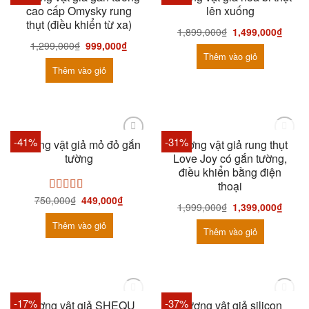
cao cấp Omysky rung
lên xuống
thụt (điều khiển từ xa)
1,899,000
₫
1,499,000
₫
1,299,000
₫
999,000
₫
Thêm vào giỏ
Thêm vào giỏ
HẾT HÀNG
-41%
-31%
Dương vật giả mỏ đỏ gắn
Dương vật giả rung thụt
tường
Love Joy có gắn tường,
điều khiển bằng điện
thoại
750,000
₫
449,000
₫
Được xếp
1,999,000
₫
1,399,000
₫
hạng
5.00
5
sao
Thêm vào giỏ
Thêm vào giỏ
HẾT HÀNG
HẾT HÀNG
-17%
-37%
Dương vật giả SHEQU
Dương vật giả silicon