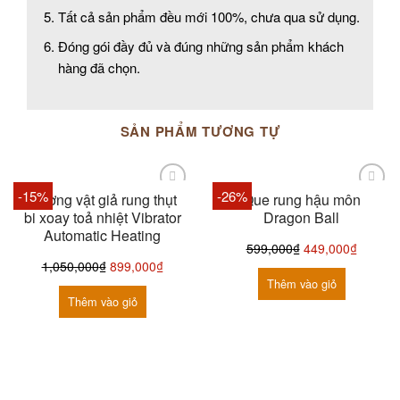
Tất cả sản phẩm đều mới 100%, chưa qua sử dụng.
Đóng gói đầy đủ và đúng những sản phẩm khách
hàng đã chọn.
SẢN PHẨM TƯƠNG TỰ
-15%
-26%
Dương vật giả rung thụt
Que rung hậu môn
bi xoay toả nhiệt Vibrator
Dragon Ball
Automatic Heating
599,000
₫
449,000
₫
1,050,000
₫
899,000
₫
Thêm vào giỏ
Thêm vào giỏ