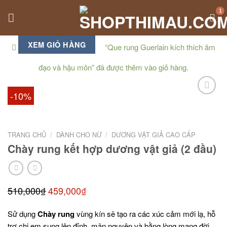
Skip
to
content
XEM GIỎ HÀNG
“Que rung Guerlain kích thích âm
đạo và hậu môn” đã được thêm vào giỏ hàng.
-10%
TRANG CHỦ
/
DÀNH CHO NỮ
/
DƯƠNG VẬT GIẢ CAO CẤP
Chày rung kết hợp dương vật giả (2 đầu)
510,000
₫
459,000
₫
Sử dụng
Chày rung
vùng kín sẽ tạo ra các xúc cảm mới lạ, hỗ
trợ chị em sung lên đỉnh, mãn nguyện và bằng lòng mang đời