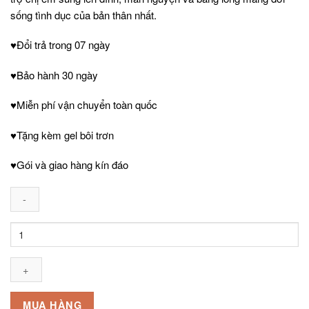
sống tình dục của bản thân nhất.
♥Đổi trả trong 07 ngày
♥Bảo hành 30 ngày
♥Miễn phí vận chuyển toàn quốc
♥Tặng kèm gel bôi trơn
♥Gói và giao hàng kín đáo
Chày
rung
kết
hợp
dương
vật
MUA HÀNG